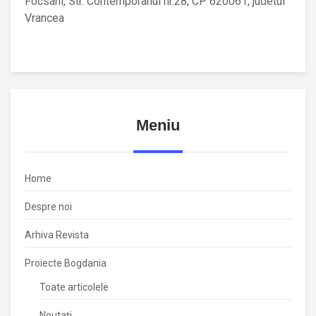
Focsani, Str. Contemporanul nr.28, CP 620061, judetul
Vrancea
Meniu
Home
Despre noi
Arhiva Revista
Proiecte Bogdania
Toate articolele
Noutați