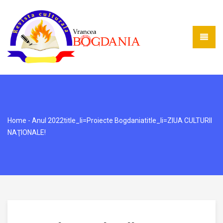
Home
-
Anul 2022
title_li=
Proiecte Bogdania
title_li=
ZIUA CULTURII
NAŢIONALE!