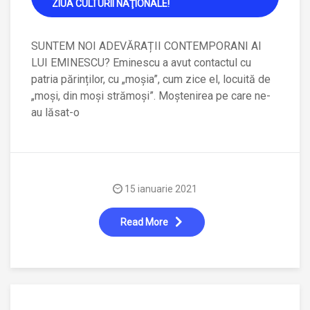
ZIUA CULTURII NAŢIONALE!
SUNTEM NOI ADEVĂRAȚII CONTEMPORANI AI
LUI EMINESCU? Eminescu a avut contactul cu
patria părinților, cu „moșia”, cum zice el, locuită de
„moși, din moși strămoși”. Moștenirea pe care ne-
au lăsat-o
15 ianuarie 2021
Read More