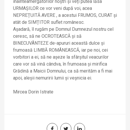
înainteamergătorilor noștri și veți putea lăsa
URMAȘILOR ce vor veni după voi, acea
NEPREȚUITĂ AVERE , a acestui FRUMOS, CURAT și
atât de SIMȚITOR suflet românesc.
Așadară, îl rugăm pe Domnul Dumnezul nostru cel
ceresc, să ne OCROTEASCĂ și să
BINECUVÂNTEZE de-apururi această dulce și
frumoasă LIMBĂ ROMÂNEASCĂ, iar pe noi, cei
vorbitori a ei, să ne așeze la sfârșitul veacurilor
care vor să vină cândva, în frumoasa și mirifica
Grădină a Maicii Domnului, ca să merităm a fi mai
apoi, aleșii nemuririi lumii și veșnicia ei.
Mircea Dorin Istrate