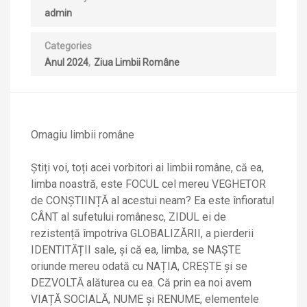
admin
Categories
Anul 2024
Ziua Limbii Române
Omagiu limbii române
Știți voi, toți acei vorbitori ai limbii române, că ea,
limba noastră, este FOCUL cel mereu VEGHETOR
de CONȘTIINȚĂ al acestui neam? Ea este înfioratul
CÂNT al sufetului românesc, ZIDUL ei de
rezistență împotriva GLOBALIZĂRII, a pierderii
IDENTITĂȚII sale, și că ea, limba, se NAȘTE
oriunde mereu odată cu NAȚIA, CREȘTE și se
DEZVOLTĂ alăturea cu ea. Că prin ea noi avem
VIAȚĂ SOCIALĂ, NUME și RENUME, elementele