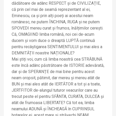
dădătoare de adânc RESPECT și de CIVILIZAȚIE,
că prin cel mai de seamă reprezentant al ei,
Eminescu, ca și prin alți poeți ai acestui neam
românesc, ne putem ÎNCHINA, RUGA și ne putem
SPOVEDI mereu curat și frumos, înălțimilor cerești.
Că, OMAGIIND limba română, noi cei de-acum
ducem și vom duce o dreaptă LUPTĂ continuă
pentru recâștigarea SENTIMENTULUI și mai ales a
DEMNITĂȚII noastre NAȚIONALE?
Mai știți voi, cum că limba noastră cea STRĂBUNĂ
este încă adânc păstrătoare de ISTORIE adevărată,
dar și de SPERANȚE de mai bine pentru acest
neam oropsit, pătimit, dar mereu și mereu atât de
BUN și mai ales atât de IERTĂTOR a tot și a toate,
JERTFITOR de-alungul tuturor veacurilor care au
trecut peste el pentru SFÂNTA, CURATA, DULCEA și
atât de frumoasa LIBERTATE? Că tot ea, limba
neamului ADUNĂ și ÎNCHEAGĂ în CUPRINSUL
hotarelor ei, acest mare și străvechi NEAM