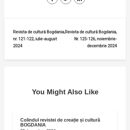
Navigare
Revista de cultură Bogdania,
Revista de cultură Bogdania,
nr. 121-122, iulie-august
Nr. 125-126, noiembrie-
în
2024
decembrie 2024
articole
You Might Also Like
Colindul revistei de creație și cultură
BOGDANIA