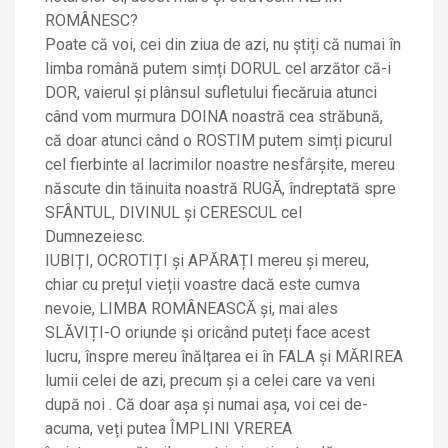
ROMÂNESC?
Poate că voi, cei din ziua de azi, nu știți că numai în
limba română putem simți DORUL cel arzător că-i
DOR, vaierul și plânsul sufletului fiecăruia atunci
când vom murmura DOINA noastră cea străbună,
că doar atunci când o ROSTIM putem simți picurul
cel fierbinte al lacrimilor noastre nesfârșite, mereu
născute din tăinuita noastră RUGĂ, îndreptată spre
SFÂNTUL, DIVINUL și CERESCUL cel
Dumnezeiesc.
IUBIȚI, OCROTIȚI și APĂRAȚI mereu și mereu,
chiar cu prețul vieții voastre dacă este cumva
nevoie, LIMBA ROMÂNEASCĂ și, mai ales
SLĂVIȚI-O oriunde și oricând puteți face acest
lucru, înspre mereu înălțarea ei în FALA și MĂRIREA
lumii celei de azi, precum și a celei care va veni
după noi . Că doar așa și numai așa, voi cei de-
acuma, veți putea ÎMPLINI VREREA