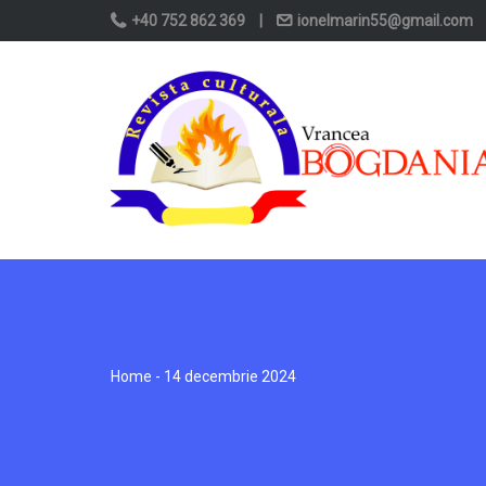
+40 752 862 369
|
ionelmarin55@gmail.com
Home
- 14 decembrie 2024