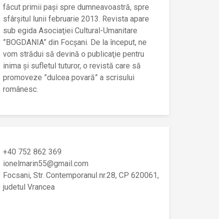
făcut primii paşi spre dumneavoastră, spre
sfârşitul lunii februarie 2013. Revista apare
sub egida Asociaţiei Cultural-Umanitare
”BOGDANIA” din Focşani. De la început, ne
vom strădui să devină o publicaţie pentru
inima şi sufletul tuturor, o revistă care să
promoveze ”dulcea povară” a scrisului
românesc.
+40 752 862 369
ionelmarin55@gmail.com
Focsani, Str. Contemporanul nr.28, CP 620061,
judetul Vrancea