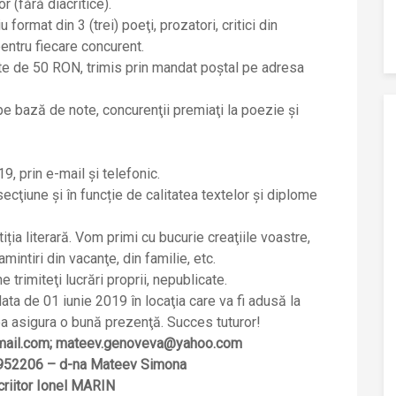
 (fără diacritice).
format din 3 (trei) poeţi, prozatori, critici din
entru fiecare concurent.
te de 50 RON, trimis prin mandat poştal pe adresa
i pe bază de note, concurenţii premiaţi la poezie şi
9, prin e-mail şi telefonic.
ecţiune şi în funcție de calitatea textelor și diplome
ția literară. Vom primi cu bucurie creaţiile voastre,
mintiri din vacanţe, din familie, etc.
trimiteţi lucrări proprii, nepublicate.
ta de 01 iunie 2019 în locaţia care va fi adusă la
ea asigura o bună prezenţă. Succes tuturor!
mail.com; mateev.genoveva@yahoo.com
3952206 – d-na Mateev Simona
criitor Ionel MARIN