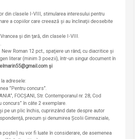
r din clasele I-VIII, stimularea interesului pentru
mare a copiilor care creează şi au înclinaţii deosebite
Vrancea şi din ţară, din clasele I-VIII.
.
 New Roman 12 pct., spaţiere un rând, cu diacritice şi
en literar (minim 3 poezii), într-un singur document în
nelmarin55@gmail.com şi
 la adresele:
nea ”Pentru concurs”.
ANIA”, FOCŞANI, Str. Contemporanul nr. 28, Cod
u concurs” în câte 2 exemplare.
şi pe un plic închis, cuprinzând date despre autor
espondenţă, precum şi denumirea Şcolii Gimnaziale,
 poştei) nu vor fi luate în considerare, de asemenea