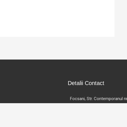
Detalii Contact
Focsani, Str. Contemporanul nr
620061, judetul Vrancea
12:00 PM - 03:30 PM
+40 752 862 369