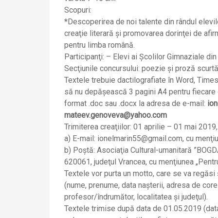
Scopuri:
*Descoperirea de noi talente din rândul elevilo
creaţie literară şi promovarea dorinţei de afir
pentru limba română.
Participanţi: – Elevi ai Şcolilor Gimnaziale din 
Secţiunile concursului: poezie şi proză scurtă
Textele trebuie dactilografiate în Word, Times
să nu depăşească 3 pagini A4 pentru fiecare g
format .doc sau .docx la adresa de e-mail:
io
mateev.genoveva@yahoo.com
Trimiterea creaţiilor: 01 aprilie – 01 mai 2019,
a) E-mail: ionelmarin55@gmail.com, cu menţiu
b) Poştă: Asociaţia Cultural-umanitară ”BOGD
620061, judeţul Vrancea, cu menţiunea „Pentr
Textele vor purta un motto, care se va regăsi 
(nume, prenume, data naşterii, adresa de cor
profesor/îndrumător, localitatea şi judeţul).
Textele trimise după data de 01.05.2019 (data