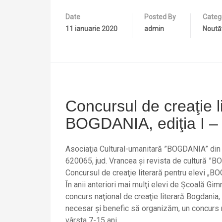
Date
Posted By
Categ
11 ianuarie 2020
admin
Noută
Concursul de creaţie l
BOGDANIA, ediţia I –
Asociaţia Cultural-umanitară ”BOGDANIA” din m
620065, jud. Vrancea şi revista de cultură ”
Concursul de creaţie literară pentru elevi „BO
În anii anteriori mai mulţi elevi de Şcoală Gimn
concurs naţional de creaţie literară Bogdania
necesar şi benefic să organizăm, un concurs n
vârsta 7-15 ani.