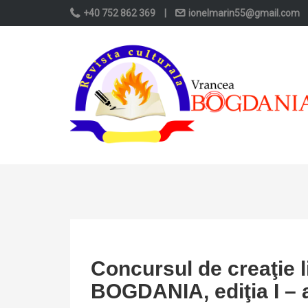
+40 752 862 369
|
ionelmarin55@gmail.com
Concursul de creaţie l
BOGDANIA, ediţia I – 