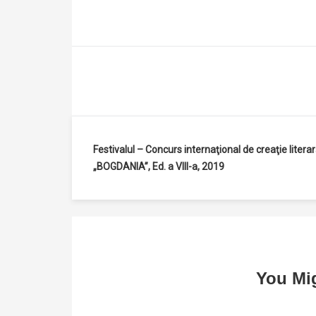
Navigare
Festivalul – Concurs internaţional de creaţie litera
„BOGDANIA”, Ed. a VIII-a, 2019
în
articole
You Mig