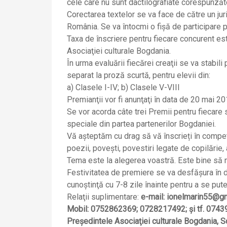
cele care nu sunt dactilografiate corespunzător
Corectarea textelor se va face de către un juriu 
România. Se va întocmi o fişă de participare p
Taxa de înscriere pentru fiecare concurent es
Asociaţiei culturale Bogdania.
În urma evaluării fiecărei creaţii se va stabil
separat la proză scurtă, pentru elevii din:
a) Clasele I-IV; b) Clasele V-VIII
Premianţii vor fi anunţaţi în data de 20 mai 201
Se vor acorda câte trei Premii pentru fiecare s
speciale din partea partenerilor Bogdaniei.
Vă așteptăm cu drag să vă înscrieți în competi
poezii, poveşti, povestiri legate de copilărie, a
Tema este la alegerea voastră. Este bine să ne 
Festivitatea de premiere se va desfăşura în da
cunoştinţă cu 7-8 zile înainte pentru a se put
Relaţii suplimentare:
e-mail: ionelmarin55@g
Mobil: 0752862369; 0728217492; şi tf. 074
Preşedintele Asociaţiei culturale Bogdania, S