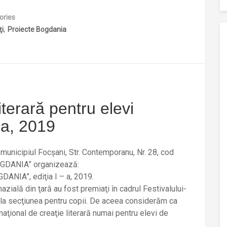
ories
ţi
Proiecte Bogdania
iterară pentru elevi
 a, 2019
unicipiul Focşani, Str. Contemporanu, Nr. 28, cod
BOGDANIA” organizează:
GDANIA”, ediţia I – a, 2019.
azială din ţară au fost premiaţi în cadrul Festivalului-
, la secţiunea pentru copii. De aceea considerăm ca
aţional de creaţie literară numai pentru elevi de