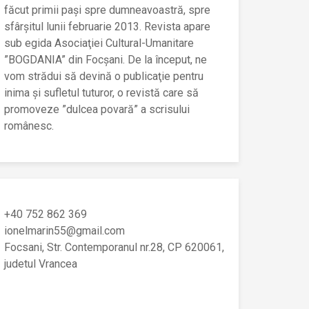
făcut primii paşi spre dumneavoastră, spre
sfârşitul lunii februarie 2013. Revista apare
sub egida Asociaţiei Cultural-Umanitare
”BOGDANIA” din Focşani. De la început, ne
vom strădui să devină o publicaţie pentru
inima şi sufletul tuturor, o revistă care să
promoveze ”dulcea povară” a scrisului
românesc.
+40 752 862 369
ionelmarin55@gmail.com
Focsani, Str. Contemporanul nr.28, CP 620061,
judetul Vrancea