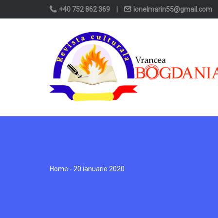
+40 752 862 369
|
ionelmarin55@gmail.com
Home
- 20 ianuarie 2020